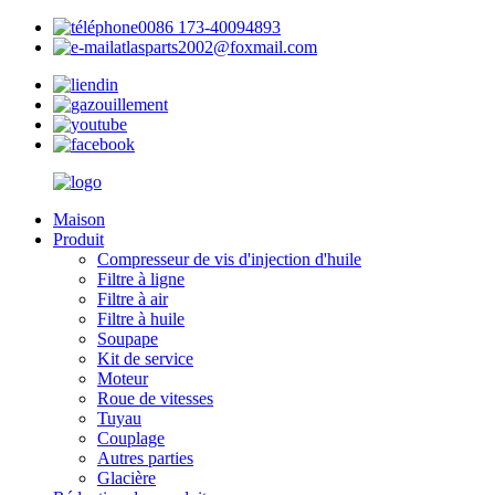
0086 173-40094893
atlasparts2002@foxmail.com
Maison
Produit
Compresseur de vis d'injection d'huile
Filtre à ligne
Filtre à air
Filtre à huile
Soupape
Kit de service
Moteur
Roue de vitesses
Tuyau
Couplage
Autres parties
Glacière