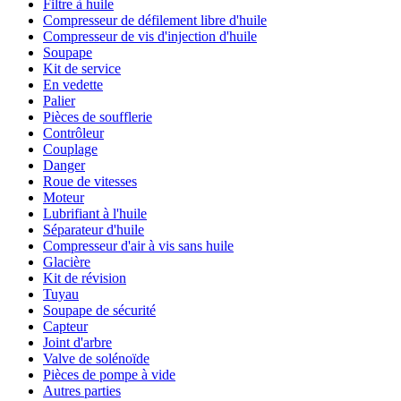
Filtre à huile
Compresseur de défilement libre d'huile
Compresseur de vis d'injection d'huile
Soupape
Kit de service
En vedette
Palier
Pièces de soufflerie
Contrôleur
Couplage
Danger
Roue de vitesses
Moteur
Lubrifiant à l'huile
Séparateur d'huile
Compresseur d'air à vis sans huile
Glacière
Kit de révision
Tuyau
Soupape de sécurité
Capteur
Joint d'arbre
Valve de solénoïde
Pièces de pompe à vide
Autres parties