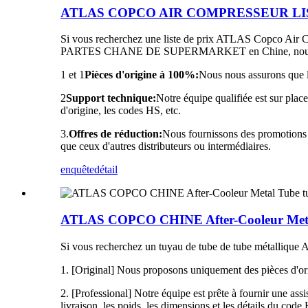
ATLAS COPCO AIR COMPRESSEUR LIST PD
Si vous recherchez une liste de prix ATLAS Copco Ai
PARTES CHANE DE SUPERMARKET en Chine, nous vous 
1 et 1
Pièces d'origine à 100%:
Nous nous assurons que le
2
Support technique:
Notre équipe qualifiée est sur place 
d'origine, les codes HS, etc.
3.
Offres de réduction:
Nous fournissons des promotions 
que ceux d'autres distributeurs ou intermédiaires.
enquête
détail
ATLAS COPCO CHINE After-Cooleur Meta
Si vous recherchez un tuyau de tube de tube métallique 
1. [Original] Nous proposons uniquement des pièces d'or
2. [Professional] Notre équipe est prête à fournir une ass
livraison, les poids, les dimensions et les détails du code