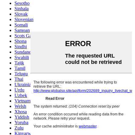
Sesotho
Sinhala
Slovak
Slovenian
Somali
Samoan
Scots Gaelic
Shona
Sindhi
Sundanese
Swahili
Tajik
Tamil
Telugu
Thai
Ukrainian
Urdu
Uzbek
Vietnamese
Welsh
Xhosa
Yiddish
Yoruba
Zulu
Kinyarwanda