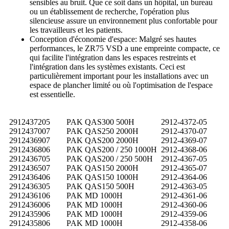
sensibles au bruit. Que ce soit dans un hôpital, un bureau
ou un établissement de recherche, l'opération plus
silencieuse assure un environnement plus confortable pour
les travailleurs et les patients.
Conception d'économie d'espace: Malgré ses hautes
performances, le ZR75 VSD a une empreinte compacte, ce
qui facilite l'intégration dans les espaces restreints et
l'intégration dans les systèmes existants. Ceci est
particulièrement important pour les installations avec un
espace de plancher limité ou où l'optimisation de l'espace
est essentielle.
2912437205
PAK QAS300 500H
2912-4372-05
2912437007
PAK QAS250 2000H
2912-4370-07
2912436907
PAK QAS200 2000H
2912-4369-07
2912436806
PAK QAS200 / 250 1000H
2912-4368-06
2912436705
PAK QAS200 / 250 500H
2912-4367-05
2912436507
PAK QAS150 2000H
2912-4365-07
2912436406
PAK QAS150 1000H
2912-4364-06
2912436305
PAK QAS150 500H
2912-4363-05
2912436106
PAK MD 1000H
2912-4361-06
2912436006
PAK MD 1000H
2912-4360-06
2912435906
PAK MD 1000H
2912-4359-06
2912435806
PAK MD 1000H
2912-4358-06