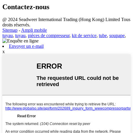
Contactez-nous
@ 2024 Seadweer International Trading (Hong Kong) Limited Tous
droits réservés.
Sitemap
-
Ampli mobile
tuyau
,
tuyau
,
pièces de compresseur
,
kit de service
,
tube
,
soupape
,
Envoyer un e-mail
x