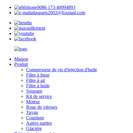
0086 173-40094893
atlasparts2002@foxmail.com
Maison
Produit
Compresseur de vis d'injection d'huile
Filtre à ligne
Filtre à air
Filtre à huile
Soupape
Kit de service
Moteur
Roue de vitesses
Tuyau
Couplage
Autres parties
Glacière