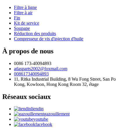
Filtre à ligne
Filtre à air
Fin
Kit de service
Soupape
Réduction des produits
Compresseur de vis d'injection d'huile
À propos de nous
0086 173-40094893
atlasparts2002@foxmail.com
008617340094893
11, Ritka Industrial Building, 8 Wu Fong Street, San Po
Kong, Kowloon, Hong Kong Room 32, étage
Réseaux sociaux
liendin
gazouillement
youtube
facebook